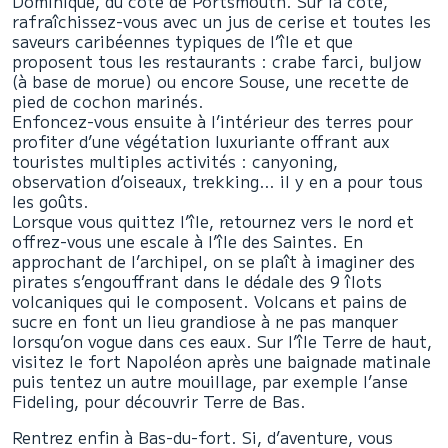
Dominique, du côté de Portsmouth. Sur la côte,
rafraîchissez-vous avec un jus de cerise et toutes les
saveurs caribéennes typiques de l’île et que
proposent tous les restaurants : crabe farci, buljow
(à base de morue) ou encore Souse, une recette de
pied de cochon marinés.
Enfoncez-vous ensuite à l’intérieur des terres pour
profiter d’une végétation luxuriante offrant aux
touristes multiples activités : canyoning,
observation d’oiseaux, trekking… il y en a pour tous
les goûts.
Lorsque vous quittez l’île, retournez vers le nord et
offrez-vous une escale à l’île des Saintes. En
approchant de l’archipel, on se plaît à imaginer des
pirates s’engouffrant dans le dédale des 9 îlots
volcaniques qui le composent. Volcans et pains de
sucre en font un lieu grandiose à ne pas manquer
lorsqu’on vogue dans ces eaux. Sur l’île Terre de haut,
visitez le fort Napoléon après une baignade matinale
puis tentez un autre mouillage, par exemple l’anse
Fideling, pour découvrir Terre de Bas.
Rentrez enfin à Bas-du-fort. Si, d’aventure, vous