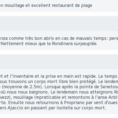
 mouillage et excellent restaurant de plage
Manza comme très bon abris en cas de mauvais temps: pers
. Nettement mieux que la Rondinara surpeuplée.
êt et l'inventaire et la prise en main est rapide. Le temp
us trouvons un corps mort libre bien protégé. Le lendem
te (moyenne de 2.5m). Lorsque après la pointe de Senetosa
 où nous nous baignons. Le lendemain nous atteignons Ro
avezzi, mouillage impraticable et remontons à l'anse Arb
te. Ensuite nous retournons à Propriano par vent d'ouest
ers Ajaccio en passant par Isollella sur corps mort.