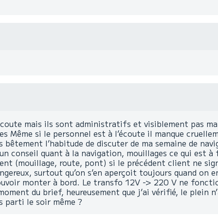
écoute mais ils sont administratifs et visiblement pas m
es Même si le personnel est à l’écoute il manque cruelleme
is bêtement l’habitude de discuter de ma semaine de navi
cun conseil quant à la navigation, mouillages ce qui est à
ent (mouillage, route, pont) si le précédent client ne sig
angereux, surtout qu’on s’en aperçoit toujours quand on e
ouvoir monter à bord. Le transfo 12V -> 220 V ne foncti
oment du brief, heureusement que j’ai vérifié, le plein n’a p
s parti le soir même ?