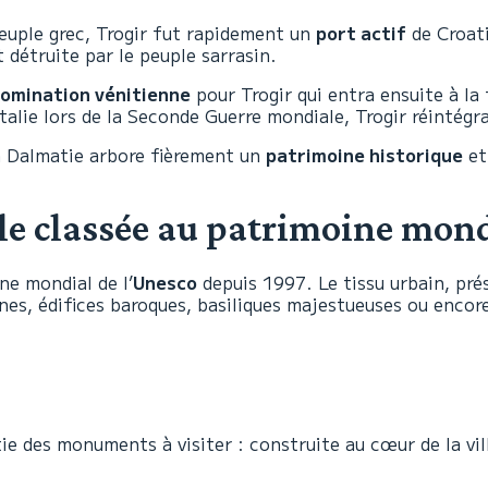
peuple grec, Trogir fut rapidement un
port actif
de Croatie
 détruite par le peuple sarrasin.
omination vénitienne
pour Trogir qui entra ensuite à la 
talie lors de la Seconde Guerre mondiale, Trogir réintégr
la Dalmatie arbore fièrement un
patrimoine historique
et
le classée au patrimoine mond
ine mondial de l’
Unesco
depuis 1997. Le tissu urbain, pré
nes, édifices baroques, basiliques majestueuses ou encor
ie des monuments à visiter : construite au cœur de la vi