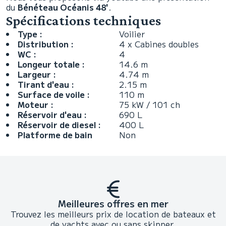
du
Bénéteau Océanis 48'
.
Spécifications techniques
Type :
Voilier
Distribution :
4 x Cabines doubles
WC :
4
Longeur totale :
14.6 m
Largeur :
4.74 m
Tirant d'eau :
2.15 m
Surface de voile :
110 m
Moteur :
75 kW / 101 ch
Réservoir d'eau :
690 L
Réservoir de diesel :
400 L
Platforme de bain
Non
Meilleures offres en mer
Trouvez les meilleurs prix de location de bateaux et
de yachts avec ou sans skipper.