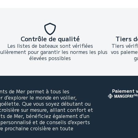
Contrôle de qualité
Tiers d
Les listes de bateaux sont vérifiées
Tiers vérif
gulièrement pour garantir les normes les plus
vos paieme
élevées possibles
g
nts de Mer permet à tous les
Paiement v
 d’explorer le monde en voilier,
goélette. Que vous soyez débutant ou
croisière sur mesure, alliant confort et
nts de Mer, bénéficiez également d’un
rsonnalisé et de conseils d’experts
re prochaine croisière en toute