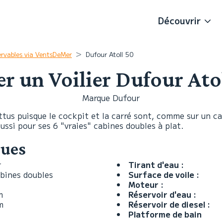
Découvrir
ervables via VentsDeMer
Dufour Atoll 50
r un Voilier Dufour Ato
Marque Dufour
tus puisque le cockpit et la carré sont, comme sur un ca
ussi pour ses 6 "vraies" cabines doubles à plat.
ques
r
Tirant d'eau :
abines doubles
Surface de voile :
Moteur :
m
Réservoir d'eau :
m
Réservoir de diesel :
Platforme de bain