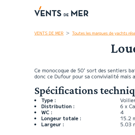
VENTS DE MER
Toutes les marques de yachts rés
Loue
Ce monocoque de 50' sort des sentiers bat
donc ce Dufour pour sa convivialité mais a
Spécifications techni
Type :
Voilie
Distribution :
6 x C
WC :
4
Longeur totale :
15.2 
Largeur :
5.03 