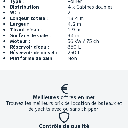
Type :
Voilier
Distribution :
4 x Cabines doubles
WC :
2
Longeur totale :
13.4 m
Largeur :
4.2 m
Tirant d'eau :
1.9 m
Surface de voile :
94 m
Moteur :
56 kW / 75 ch
Réservoir d'eau :
850 L
Réservoir de diesel :
250 L
Platforme de bain
Non
Meilleures offres en mer
Trouvez les meilleurs prix de location de bateaux et
de yachts avec ou sans skipper.
Contrôle de qualité