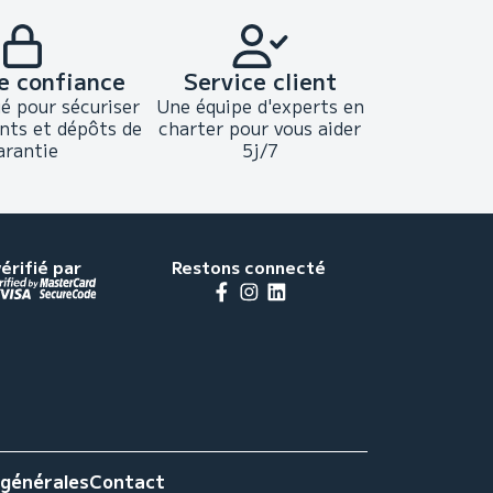
e confiance
Service client
ié pour sécuriser
Une équipe d'experts en
nts et dépôts de
charter pour vous aider
arantie
5j/7
érifié par
Restons connecté
 générales
Contact