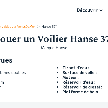
Découvrir
ervables via VentsDeMer
Hanse 371
ouer un Voilier Hanse 3
Marque Hanse
ques
r
Tirant d'eau :
abines doubles
Surface de voile :
Moteur :
 m
Réservoir d'eau :
m
Réservoir de diesel :
Platforme de bain