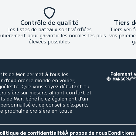
Contrôle de qualité
Tiers d
Les listes de bateaux sont vérifiées
Tiers vérif
gulièrement pour garantir les normes les plus
vos paieme
élevées possibles
g
nts de Mer permet à tous les
Paiement v
 d’explorer le monde en voilier,
goélette. Que vous soyez débutant ou
croisière sur mesure, alliant confort et
nts de Mer, bénéficiez également d’un
rsonnalisé et de conseils d’experts
re prochaine croisière en toute
olitique de confidentialité
À propos de nous
Conditions