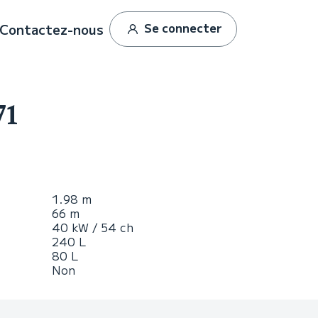
Se connecter
Contactez-nous
71
1.98 m
66 m
40 kW / 54 ch
240 L
80 L
Non