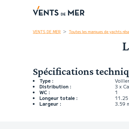
VENTS DE MER
Toutes les marques de yachts rés
L
Spécifications techni
Type :
Voilie
Distribution :
3 x C
WC :
1
Longeur totale :
11.25
Largeur :
3.59 