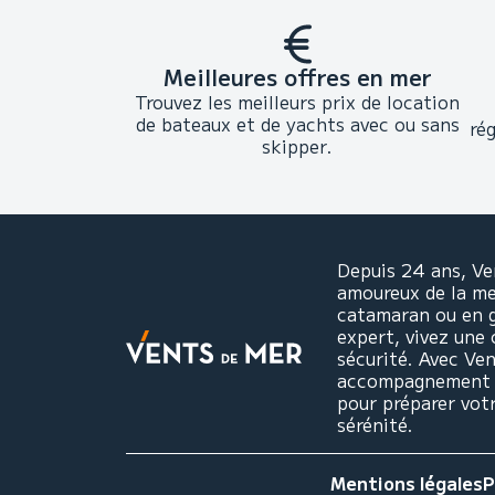
Meilleures offres en mer
Trouvez les meilleurs prix de location
de bateaux et de yachts avec ou sans
ré
skipper.
Depuis 24 ans, Ve
amoureux de la mer
catamaran ou en 
expert, vivez une 
sécurité. Avec Ve
accompagnement pe
pour préparer vot
sérénité.
Mentions légales
P