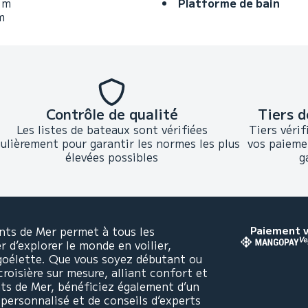
 m
Platforme de bain
m
Contrôle de qualité
Tiers d
Les listes de bateaux sont vérifiées
Tiers vérif
gulièrement pour garantir les normes les plus
vos paieme
élevées possibles
g
nts de Mer permet à tous les
Paiement v
 d’explorer le monde en voilier,
goélette. Que vous soyez débutant ou
croisière sur mesure, alliant confort et
nts de Mer, bénéficiez également d’un
rsonnalisé et de conseils d’experts